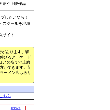
画館や上映作品
ップしたいなら！
・スクールを地域
報サイト
街があります。駅
伸びるアーケード
ほどの所で池上線
方ができます。荏
ラーメン店もあり
こちら
航空写真