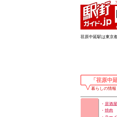
荏原中延駅は東京
「荏原中
暮らしの情報
・
居酒
・
焼肉
・
ラー