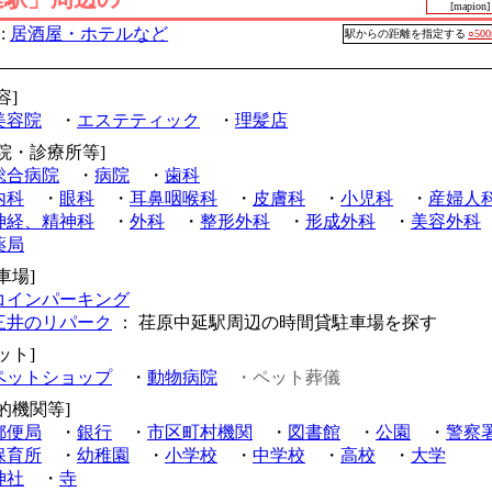
[mapion]
:
居酒屋・ホテルなど
駅からの距離を指定する
○50
容]
美容院
・
エステティック
・
理髪店
病院・診療所等]
総合病院
・
病院
・
歯科
内科
・
眼科
・
耳鼻咽喉科
・
皮膚科
・
小児科
・
産婦人
神経、精神科
・
外科
・
整形外科
・
形成外科
・
美容外科
薬局
車場]
コインパーキング
三井のリパーク
： 荏原中延駅周辺の時間貸駐車場を探す
ット]
ペットショップ
・
動物病院
・ペット葬儀
的機関等]
郵便局
・
銀行
・
市区町村機関
・
図書館
・
公園
・
警察
保育所
・
幼稚園
・
小学校
・
中学校
・
高校
・
大学
神社
・
寺