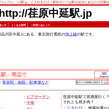
アドレスに「○○駅.jp」と入れるだけ！駅街ガイドは駅を起点にあなたの行動
http://荏原中延駅.jp
｜
｜
使い方
よくある質問
ご利用にあたって
都品川区中延2にある、東京急行電鉄の
池上線
の駅です。
延駅」周辺で
地図
[mapion]
:
美容院・病院・駐車場など
駅からの距離を指定する
○50
屋
・
ビアガーデン
荏原中延駅で居酒屋行く
それとも焼き肉？
・
中華
・
ぐるなび
：
検索結果か
メン
・
すし