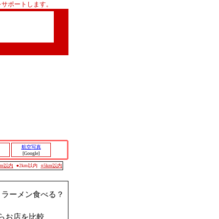
をサポートします。
航空写真
[Google]
0m以内
●2km以内
○5km以内
？ラーメン食べる？
らお店を比較