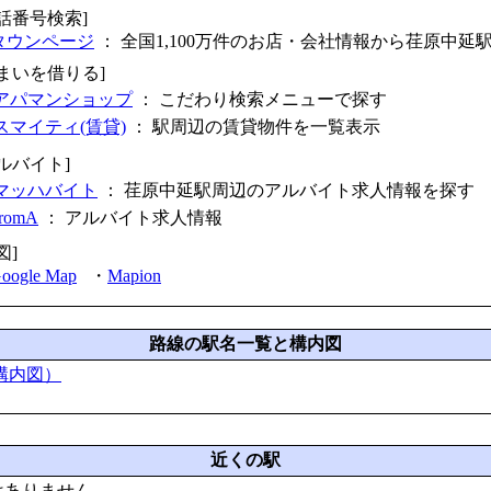
電話番号検索]
タウンページ
： 全国1,100万件のお店・会社情報から荏原中延
住まいを借りる]
アパマンショップ
： こだわり検索メニューで探す
スマイティ(賃貸)
： 駅周辺の賃貸物件を一覧表示
ルバイト]
マッハバイト
： 荏原中延駅周辺のアルバイト求人情報を探す
fromA
：
アルバイト求人情報
図]
oogle Map
・
Mapion
路線の駅名一覧と構内図
構内図）
近くの駅
はありません