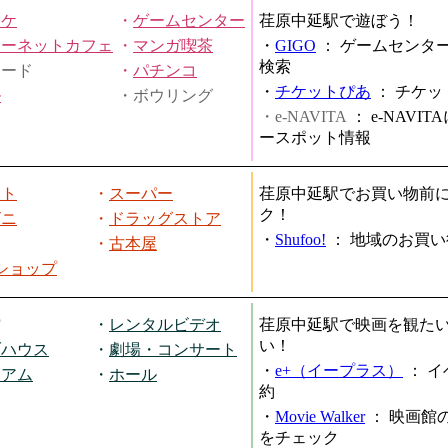
オケ
・
ゲームセンター
荏原中延駅で遊ぼう！
ターネットカフェ
・
マンガ喫茶
・
GIGO
：
ゲームセンタ
検索
ヤード
・
パチンコ
・
チケットぴあ
：
チケッ
ル
・ボウリング
・e-NAVITA
：
e-NAVI
ースポット情報
ート
・
スーパー
荏原中延駅でお買い物前
ク！
ビニ
・
ドラッグストア
・
Shufoo!
：
地域のお買い
・
古本屋
円ショップ
館
・
レンタルビデオ
荏原中延駅で映画を観た
い！
ブハウス
・
劇場・コンサート
・
e+（イープラス）
：
イ
ジアム
・
ホール
約
・
Movie Walker
：
映画館
をチェック