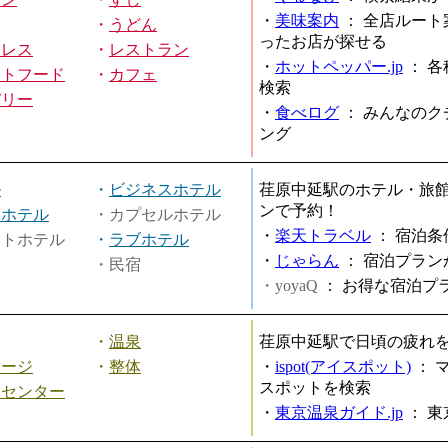
・
美味案内
：
全店ルート
・
うどん
ったお店が探せる
ミレス
・
レストラン
・
ホットペッパー.jp
：
各
ストフード
・
カフェ
検索
バリー
・
食べログ
：
みんなのク
ング
ル
・
ビジネスホテル
荏原中延駅のホテル・旅
ンで予約！
ィホテル
・カプセルホテル
・
楽天トラベル
：
宿泊条
ートホテル
・
ラブホテル
・
じゃらん
：
宿泊プラン
・民宿
・yoyaQ
：
お得な宿泊プ
・
温泉
荏原中延駅で日頃の疲れ
サージ
・
整体
・
ispot(アイスポット)
：
スポットを検索
スセンター
・
東京温泉ガイド.jp
：
東