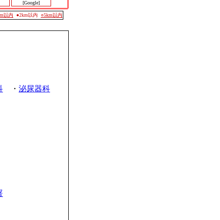
[Google]
0m以内
●2km以内
○5km以内
科
・
泌尿器科
署