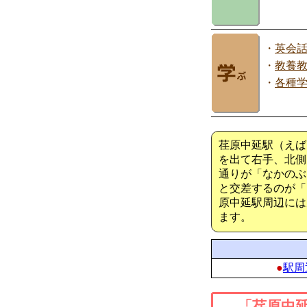
・
英会
・
教養
・
各種
荏原中延駅（えば
を出て右手、北側
通りが「なかのぶ
と交差するのが「
原中延駅周辺には
ます。
●
駅周
「荏原中