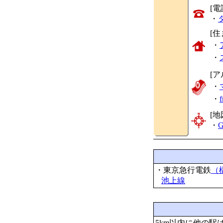
[
・
[
・
・
[ア
・
・
[地
・
G
・東京急行電鉄
（
池上線
5km以内に他の駅