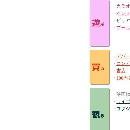
・
カラ
・
イン
・ビリ
・
プー
・
デパ
・
コン
・
書店
・
100
・映画
・
ライ
・
スタ