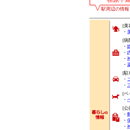
駅周辺の情報
[美
・
[
・
・
・
・
[駐
・
・
[ペ
・
[公
・
・
・