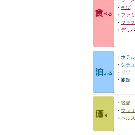
・
そば
・
ファ
・
ファ
・
デリ
・
ホテ
・
シテ
・リゾ
・
旅館
・
銭湯
・
マッ
・
ヘル