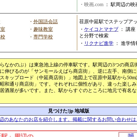
・映画.com
：
駅周辺の映
話
・
外国語会話
荏原中延駅でステップア
教室
・
趣味教室
・
ケイコとマナブ
：
講座
と分野で検索
学校
・
専門学校
・
リクナビ進学
：
進学情
らなかのぶ）は東急池上線の停車駅です。駅周辺の3つの商店
に伸びるのが「サンモールえばら商店街」、逆に左手、南側に
スキップロード（中延商店街）」地図上で荏原中延駅から50m
昭和通り商店街」です。それぞれに個性があり、違った楽しみ
居酒屋が多いです。また、駅からすぐのところに地元で有名な
見つけた!jp 地域版
辺のあなたのお店を紹介します。掲載に関するお問い合わせは
延駅」周辺の
地図